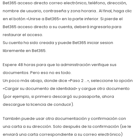
Bet365 acceso directo correo electrónico, teléfono, dirección,
nombre de usuario, contraseña y zona horaria.. Al final, haga clic
en el botón «Unirse a Bet365» en la parte inferior. Si pierde el
Bet365 acceso directo a su cuenta, deberá ingresarla para
restaurar el acceso.
Su cuenta ha sido creada y puede Bet365 iniciar sesion
libremente en Bet365.
Espere 48 horas para que la administración verifique sus
documentos. Pero eso no es todo.
Un poco más abajo, donde dice «Paso 2 …», seleccione la opción
«Cargar su documento de identidad» y cargue otro documento
(por ejemplo, si primero descargó su pasaporte, ahora
descargue la licencia de conducir).
También puede usar otra documentación y confirmación con
una carta a su dirección. Solo después de la confirmación (se le
enviará una carta correspondiente a su correo electrónico)