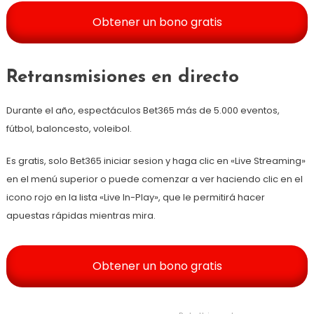
Obtener un bono gratis
Retransmisiones en directo
Durante el año, espectáculos Bet365 más de 5.000 eventos,
fútbol, baloncesto, voleibol.
Es gratis, solo Bet365 iniciar sesion y haga clic en «Live Streaming»
en el menú superior o puede comenzar a ver haciendo clic en el
icono rojo en la lista «Live In-Play», que le permitirá hacer
apuestas rápidas mientras mira.
Obtener un bono gratis