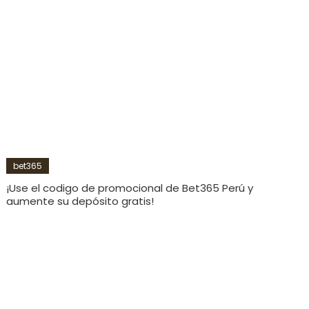
bet365
¡Use el codigo de promocional de Bet365 Perú y
aumente su depósito gratis!