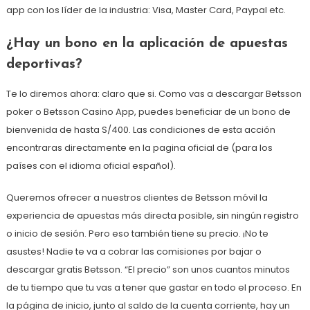
app con los líder de la industria: Visa, Master Card, Paypal etc.
¿Hay un bono en la aplicación de apuestas
deportivas?
Te lo diremos ahora: claro que si. Como vas a descargar Betsson
poker o Betsson Casino App, puedes beneficiar de un bono de
bienvenida de hasta S/400. Las condiciones de esta acción
encontraras directamente en la pagina oficial de (para los
países con el idioma oficial español).
Queremos ofrecer a nuestros clientes de Betsson móvil la
experiencia de apuestas más directa posible, sin ningún registro
o inicio de sesión. Pero eso también tiene su precio. ¡No te
asustes! Nadie te va a cobrar las comisiones por bajar o
descargar gratis Betsson. “El precio” son unos cuantos minutos
de tu tiempo que tu vas a tener que gastar en todo el proceso. En
la página de inicio, junto al saldo de la cuenta corriente, hay un