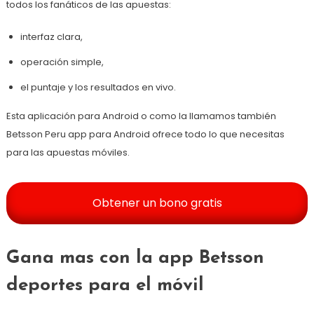
todos los fanáticos de las apuestas:
interfaz clara,
operación simple,
el puntaje y los resultados en vivo.
Esta aplicación para Android o como la llamamos también
Betsson Peru app para Android ofrece todo lo que necesitas
para las apuestas móviles.
Obtener un bono gratis
Gana mas con la app Betsson
deportes para el móvil