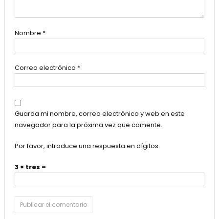
Nombre
*
Correo electrónico
*
Guarda mi nombre, correo electrónico y web en este
navegador para la próxima vez que comente.
Por favor, introduce una respuesta en dígitos:
3 × tres =