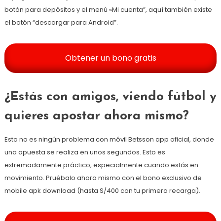
botón para depósitos y el menú «Mi cuenta”, aquí también existe
el botón “descargar para Android”.
Obtener un bono gratis
¿Estás con amigos, viendo fútbol y
quieres apostar ahora mismo?
Esto no es ningún problema con móvil Betsson app oficial, donde
una apuesta se realiza en unos segundos. Esto es
extremadamente práctico, especialmente cuando estás en
movimiento. Pruébalo ahora mismo con el bono exclusivo de
mobile apk download (hasta S/400 con tu primera recarga).