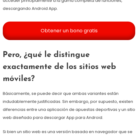
acceder principalmente a la gama completa de funciones,
descargando Android App.
Obtener un bono gratis
Pero, ¿qué le distingue
exactamente de los sitios web
móviles?
Básicamente, se puede decir que ambas variantes están
indudablemente justificadas. Sin embargo, por supuesto, existen
diferencias entre una aplicación de apuestas deportivas y un sitio
web diseñado para descargar App para Android.
Si bien un sitio web es una versión basada en navegador que se