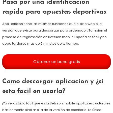
Pasa por una identificacion
rapida para apuestas deportivas
App Betsson tiene las mismas funciones que el sitio web o la
versión que existe para descargar para ordenador. También el
proceso de registración en Betsson mobile España es fácil y no
debe tardarse mas de 5 minutos de tu tiempo.
Obtener un bono gratis
Como descargar aplicacion y ¿si
esta facil en usarla?
¡Ya veraz tu, lo fácil que es la Betsson mobile app! La estructura es
básicamente similar a la de la versión de escritorio. La única