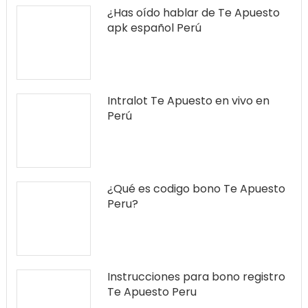
¿Has oído hablar de Te Apuesto
apk español Perú
Intralot Te Apuesto en vivo en
Perú
¿Qué es codigo bono Te Apuesto
Peru?
Instrucciones para bono registro
Te Apuesto Peru