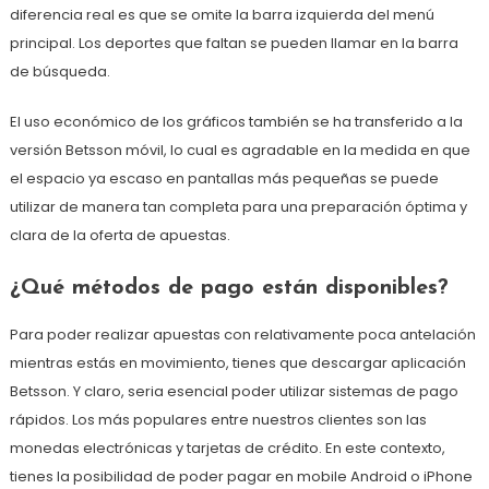
diferencia real es que se omite la barra izquierda del menú
principal. Los deportes que faltan se pueden llamar en la barra
de búsqueda.
El uso económico de los gráficos también se ha transferido a la
versión Betsson móvil, lo cual es agradable en la medida en que
el espacio ya escaso en pantallas más pequeñas se puede
utilizar de manera tan completa para una preparación óptima y
clara de la oferta de apuestas.
¿Qué métodos de pago están disponibles?
Para poder realizar apuestas con relativamente poca antelación
mientras estás en movimiento, tienes que descargar aplicación
Betsson. Y claro, seria esencial poder utilizar sistemas de pago
rápidos. Los más populares entre nuestros clientes son las
monedas electrónicas y tarjetas de crédito. En este contexto,
tienes la posibilidad de poder pagar en mobile Android o iPhone