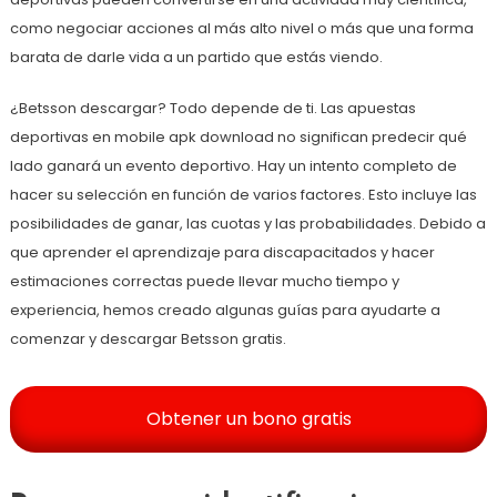
como negociar acciones al más alto nivel o más que una forma
barata de darle vida a un partido que estás viendo.
¿Betsson descargar? Todo depende de ti. Las apuestas
deportivas en mobile apk download no significan predecir qué
lado ganará un evento deportivo. Hay un intento completo de
hacer su selección en función de varios factores. Esto incluye las
posibilidades de ganar, las cuotas y las probabilidades. Debido a
que aprender el aprendizaje para discapacitados y hacer
estimaciones correctas puede llevar mucho tiempo y
experiencia, hemos creado algunas guías para ayudarte a
comenzar y descargar Betsson gratis.
Obtener un bono gratis