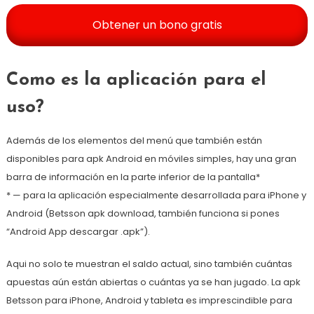
Obtener un bono gratis
Como es la aplicación para el
uso?
Además de los elementos del menú que también están
disponibles para apk Android en móviles simples, hay una gran
barra de información en la parte inferior de la pantalla*
* — para la aplicación especialmente desarrollada para iPhone y
Android (Betsson apk download, también funciona si pones
“Android App descargar .apk”).
Aqui no solo te muestran el saldo actual, sino también cuántas
apuestas aún están abiertas o cuántas ya se han jugado. La apk
Betsson para iPhone, Android y tableta es imprescindible para