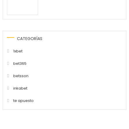
CATEGORÍAS
1xbet
bet365
betsson
inkabet
te apuesto