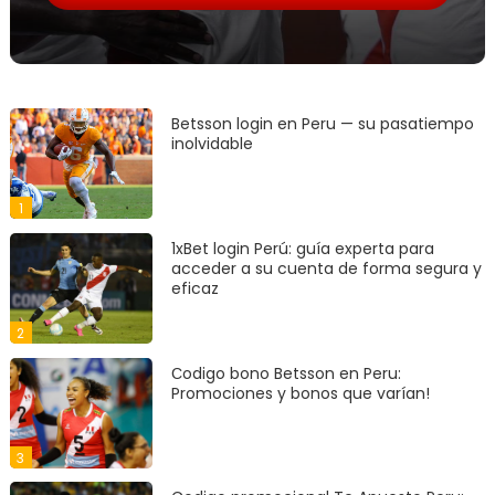
Betsson login en Peru — su pasatiempo
inolvidable
1
1xBet login Perú: guía experta para
acceder a su cuenta de forma segura y
eficaz
2
Сodigo bono Betsson en Peru:
Promociones y bonos que varían!
3