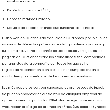
usarlas en juegos;
Depósito mínimo de S/ 2.5;
Depósito máximo ilimitado;
Servicio de soporte en línea que funciona las 24 horas.
El sitio web de 1XBet ha sido traducido a 53 idiomas, por lo que los
usuarios de diferentes países no tendrán problemas para elegir
su idioma nativo. Pero además de todas estas ventajas, en las
páginas de 1XBet encontrará los pronosticos futbol compartidos
por analistas de la compañía con todos los que se han
registrado recientemente en el sitio o han cumplido durante
mucho tiempo el sueño vivir de las apuestas deportivas.
Los más populares son, por supuesto, los pronosticos de futbol:
Se pueden encontrar en el sitio web de cualquier empresa de
apuestas seria. En particular, 1XBet ofrece registrarse en su sitio
web, recibir el código de promoción S/ 485 (130 dolares) y hacer