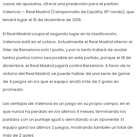
casas de apuestas, ofrece una predicción para el partido
Valencia — Real Madrid (Campeonato de España, 16ª ronda), que
tendrá lugar el 15 de diciembre de 2019:
El Real Madrid ocupa el segundo lugar en la clasificación,
Valencia está en el octavo. Actualmente el Real Madrid inferior el
líder de Barselona solo 1 punto, y por lo tanto tratará de anotar
tantos puntos como sea posible en este partido, porque el 18 de
diciembre, el Real Madrid jugará contra Barselona. A favor de la
victoria del Real Madrid, se puede hablar de una serie de ganar
de 4 juegos en los que el equipo anotó más de 2 goles en
promedio.
Las ventajas de Valencia es un juego en su propio campo, en el
que nunca ha perdido en los últimos 4 meses, terminando los
partidos con un puntaje igual o derrotando a un oponente. El
equipo ganó los últimos 2 juegos, mostrando también un total de
más de 2 goles.