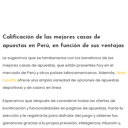
Calificación de las mejores casas de
apuestas en Perú, en función de sus ventajas
Le sugerimos que se familiariarisa con los beneficios de las
mejores casas de apuestas, que están presentes hoy en el
mercado de Perú y otros países latinoamericanos. Además,
1xbet
España
ofrece una amplia variedad de opciones de apuestas
deportivas y de casino en línea.
Esperamos que después de considerar todas las ofertas de
bonificación y funcionalidades en paginas de apuestas, harás tu
elección y te registrarás para disfrutar del juego y obtener tus
ganancias gracias a tu propia previsión, inteligencia, intuición y,