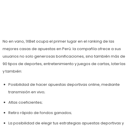
No en vano, 1XBet ocupa el primer lugar en el ranking de las
mejores casas de apuestas en Perú: la compañía ofrece a sus
usuarios no solo generosas bonificaciones, sino también más de
90 tipos de deportes, entretenimiento y juegos de cartas, loterías
y también:
Posibilidad de hacer apuestas deportivas online, mediante
transmisión en vivo;
Altas coeficientes;
Retiro rápido de fondos ganados;
La posibilidad de elegir tus estrategias apuestas deportivas y