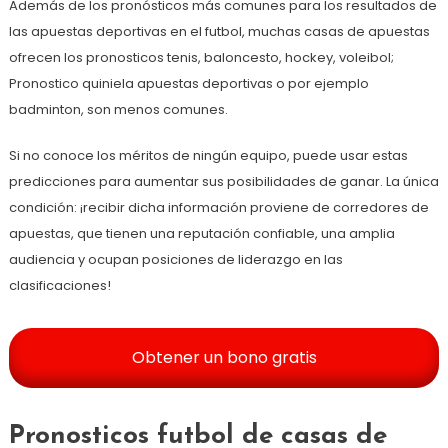
Además de los pronósticos más comunes para los resultados de
las apuestas deportivas en el futbol, ​​muchas casas de apuestas
ofrecen los pronosticos tenis, baloncesto, hockey, voleibol;
Pronostico quiniela apuestas deportivas o por ejemplo
badminton, son menos comunes.
Si no conoce los méritos de ningún equipo, puede usar estas
predicciones para aumentar sus posibilidades de ganar. La única
condición: ¡recibir dicha información proviene de corredores de
apuestas, que tienen una reputación confiable, una amplia
audiencia y ocupan posiciones de liderazgo en las
clasificaciones!
Obtener un bono gratis
Pronosticos futbol de casas de