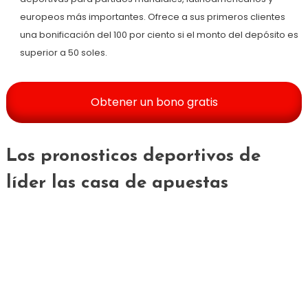
europeos más importantes. Ofrece a sus primeros clientes
una bonificación del 100 por ciento si el monto del depósito es
superior a 50 soles.
Obtener un bono gratis
Los pronosticos deportivos de
líder las casa de apuestas