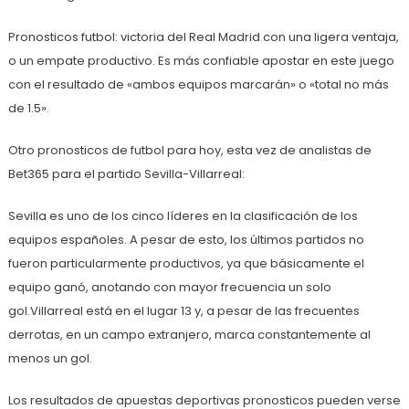
Pronosticos futbol: victoria del Real Madrid con una ligera ventaja,
o un empate productivo. Es más confiable apostar en este juego
con el resultado de «ambos equipos marcarán» o «total no más
de 1.5».
Otro pronosticos de futbol para hoy, esta vez de analistas de
Bet365 para el partido Sevilla-Villarreal:
Sevilla es uno de los cinco líderes en la clasificación de los
equipos españoles. A pesar de esto, los últimos partidos no
fueron particularmente productivos, ya que básicamente el
equipo ganó, anotando con mayor frecuencia un solo
gol.Villarreal está en el lugar 13 y, a pesar de las frecuentes
derrotas, en un campo extranjero, marca constantemente al
menos un gol.
Los resultados de apuestas deportivas pronosticos pueden verse