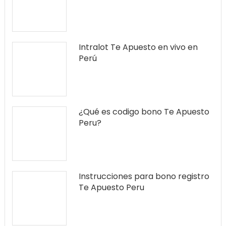
Intralot Te Apuesto en vivo en
Perú
¿Qué es codigo bono Te Apuesto
Peru?
Instrucciones para bono registro
Te Apuesto Peru