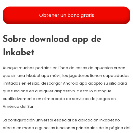
Obtener un bono gratis
Sobre download app de
Inkabet
Aunque muchos portales en línea de casas de apuestas creen
que sin una Inkabet app móvil, los jugadores tienen capacidades
limitadas en el sitio, descargar Android app adaptó su sitio para
que funcione en cualquier dispositivo. Y esto lo distingue
cualitativamente en el mercado de servicios de juegos en
América del Sur.
La configuración universal especial de aplicacion Inkabet no
afecta en modo alguno las funciones principales de la página del