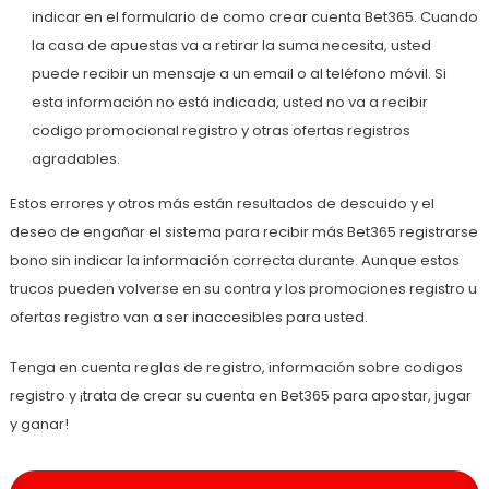
indicar en el formulario de como crear cuenta Bet365. Cuando
la casa de apuestas va a retirar la suma necesita, usted
puede recibir un mensaje a un email o al teléfono móvil. Si
esta información no está indicada, usted no va a recibir
codigo promocional registro y otras ofertas registros
agradables.
Estos errores y otros más están resultados de descuido y el
deseo de engañar el sistema para recibir más Bet365 registrarse
bono sin indicar la información correcta durante. Aunque estos
trucos pueden volverse en su contra y los promociones registro u
ofertas registro van a ser inaccesibles para usted.
Tenga en cuenta reglas de registro, información sobre codigos
registro y ¡trata de crear su cuenta en Bet365 para apostar, jugar
y ganar!