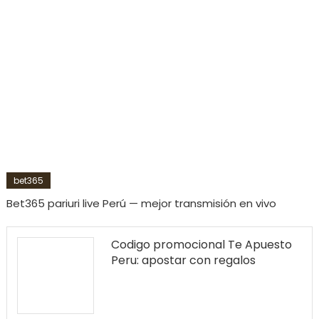
bet365
Bet365 pariuri live Perú — mejor transmisión en vivo
Codigo promocional Te Apuesto
Peru: apostar con regalos