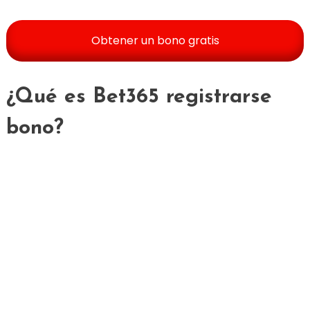
Obtener un bono gratis
¿Qué es Bet365 registrarse
bono?