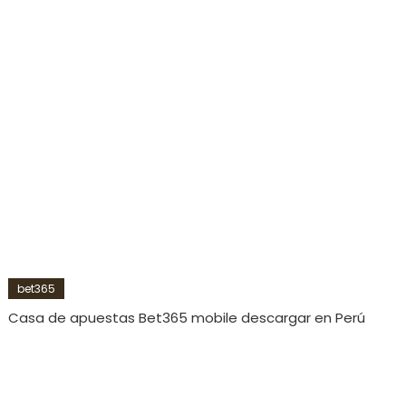
bet365
Casa de apuestas Bet365 mobile descargar en Perú