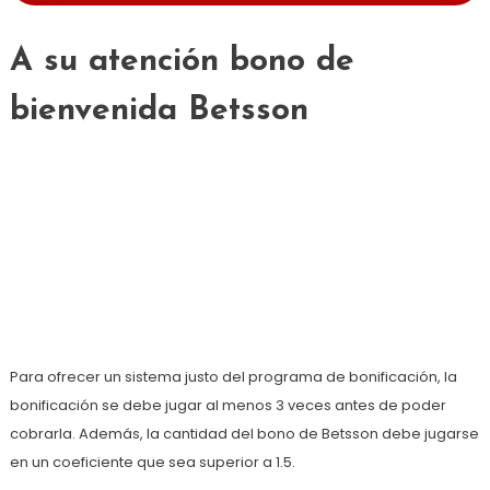
A su atención bono de
bienvenida Betsson
Para ofrecer un sistema justo del programa de bonificación, la
bonificación se debe jugar al menos 3 veces antes de poder
cobrarla. Además, la cantidad del bono de Betsson debe jugarse
en un coeficiente que sea superior a 1.5.