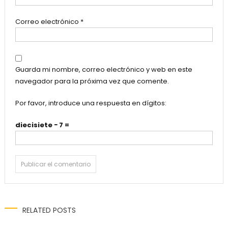
Correo electrónico
*
Guarda mi nombre, correo electrónico y web en este
navegador para la próxima vez que comente.
Por favor, introduce una respuesta en dígitos:
diecisiete − 7 =
RELATED POSTS