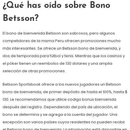
¿Qué has oído sobre Bono
Betsson?
El bono de bienvenida Betsson son sabrosos, pero algunos
competidores de la misma Peru ofrecen promociones mucho
más interesantes. Se ofrece un Betsson bono de bienvenida, y
dos de temporada para fútbol y tenis. Mientras que los casinos y
el póker tienen un reembolso de 130 dolares y una amplia
selección de otras promociones.
Betsson Sportsbook ofrece a los nuevos jugadores un Betsson
bono de bienvenida, de primer depósito de hasta el 100%, hasta $
130. Le recomendamos que utilice codigo bonus bienvenida
después del registro. Dependiendo del país de ubicación, el
bono se determina y se agrega a la cuenta del jugador. Una
excepción son varios países cuyos residentes no pueden recibir
el Betsson bono de bienvenida. La información está disponible en