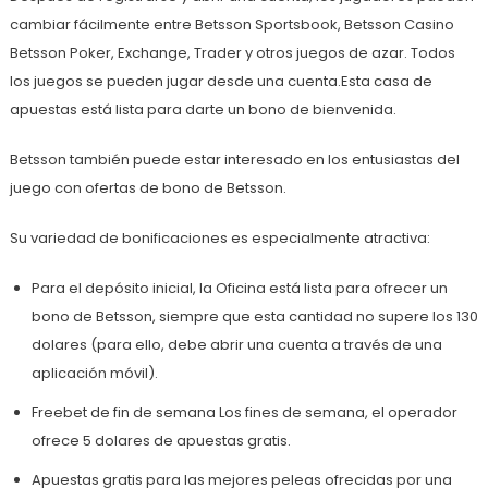
cambiar fácilmente entre Betsson Sportsbook, Betsson Casino
Betsson Poker, Exchange, Trader y otros juegos de azar. Todos
los juegos se pueden jugar desde una cuenta.Esta casa de
apuestas está lista para darte un bono de bienvenida.
Betsson también puede estar interesado en los entusiastas del
juego con ofertas de bono de Betsson.
Su variedad de bonificaciones es especialmente atractiva:
Para el depósito inicial, la Oficina está lista para ofrecer un
bono de Betsson, siempre que esta cantidad no supere los 130
dolares (para ello, debe abrir una cuenta a través de una
aplicación móvil).
Freebet de fin de semana Los fines de semana, el operador
ofrece 5 dolares de apuestas gratis.
Apuestas gratis para las mejores peleas ofrecidas por una