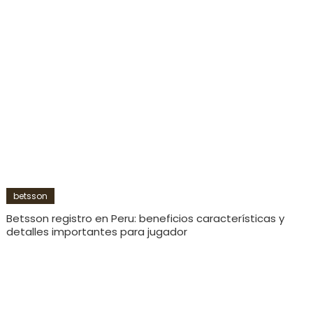
betsson
Betsson registro en Peru: beneficios características y
detalles importantes para jugador