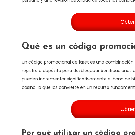
peruano y una revisión detallada de todas las condici
Obten
Qué es un código promoci
Un código promocional de 1xBet es una combinación 
registro o depósito para desbloquear bonificaciones 
pueden incrementar significativamente el bono de bien
casino, lo que los convierte en un recurso fundamenta
Obten
Por qué utilizar un código pr