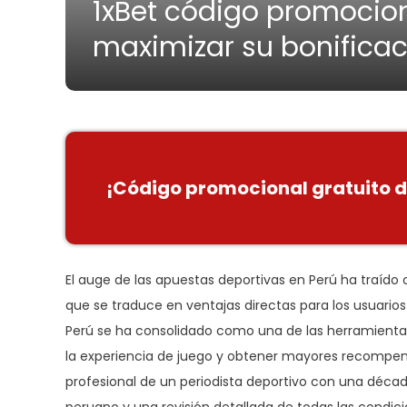
1xBet código promocion
maximizar su bonifica
¡Código promocional gratuito d
El auge de las apuestas deportivas en Perú ha traíd
que se traduce en ventajas directas para los usuarios
Perú se ha consolidado como una de las herramientas
la experiencia de juego y obtener mayores recompensas
profesional de un periodista deportivo con una décad