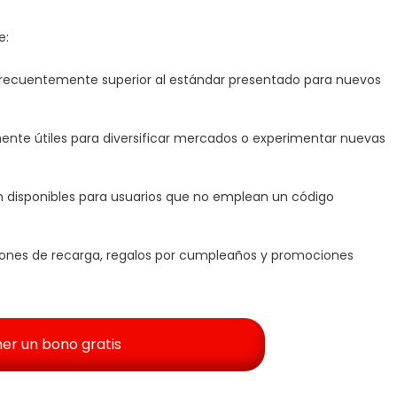
e:
frecuentemente superior al estándar presentado para nuevos
ente útiles para diversificar mercados o experimentar nuevas
n disponibles para usuarios que no emplean un código
ciones de recarga, regalos por cumpleaños y promociones
er un bono gratis