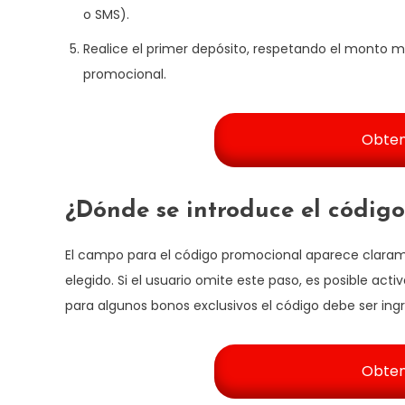
o SMS).
Realice el primer depósito
, respetando el monto mí
promocional.
Obten
¿Dónde se introduce el códig
El campo para el código promocional aparece clarame
elegido. Si el usuario omite este paso, es posible ac
para algunos bonos exclusivos el código debe ser ingr
Obten