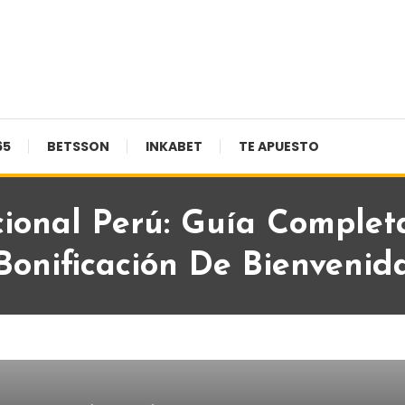
ALIFICACION-PE.NET
65
BETSSON
INKABET
TE APUESTO
cional Perú: Guía Complet
Bonificación De Bienvenid