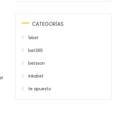
CATEGORÍAS
1xbet
bet365
betsson
inkabet
el
te apuesto